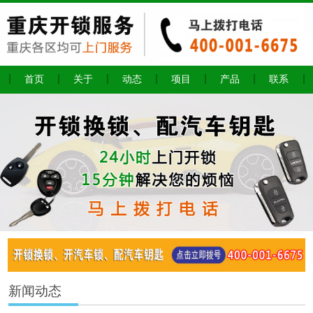
首页
关于
动态
项目
产品
联系
新闻动态