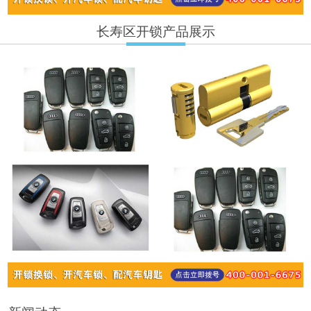
长寿区开锁产品展示