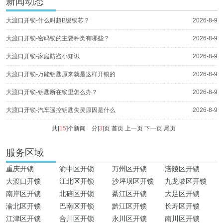
新闻动态
大渡口开锁-什么叫超B级锁芯？
2026-8-9
大渡口开锁-密码锁的主要种类有哪些？
2026-8-9
大渡口开锁-家庭防盗小知识
2026-8-9
大渡口开锁-万能钥匙原来就是这样开锁的
2026-8-9
大渡口开锁-钥匙断在锁里怎么办？
2026-8-9
大渡口开锁-汽车遥控钥匙失灵原因是什么
2026-8-9
共[
15
]个新闻 分[
3
]页
首页 上一页
下一页
尾页
服务区域
重庆开锁
渝中区开锁
万州区开锁
涪陵区开锁
大渡口开锁
江北区开锁
沙坪坝区开锁
九龙坡区开锁
南岸区开锁
北碚区开锁
綦江区开锁
大足区开锁
渝北区开锁
巴南区开锁
黔江区开锁
长寿区开锁
江津区开锁
合川区开锁
永川区开锁
南川区开锁