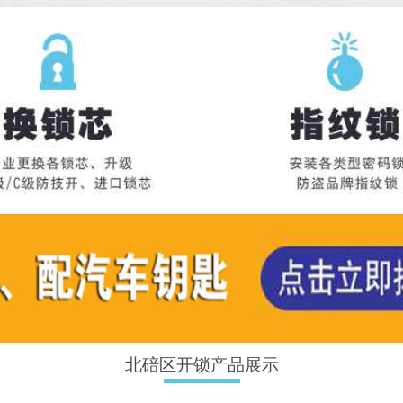
北碚区开锁产品展示