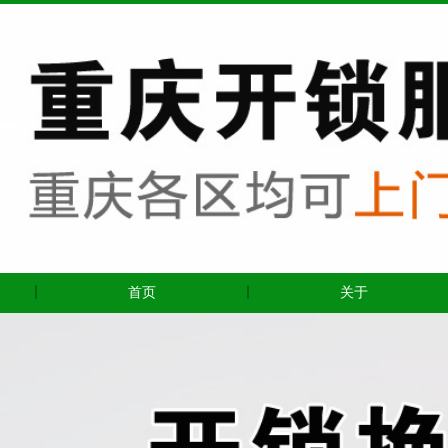
首页
关于