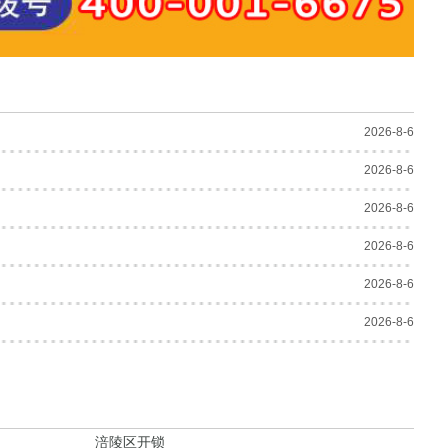
2026-8-6
2026-8-6
2026-8-6
2026-8-6
2026-8-6
2026-8-6
涪陵区开锁