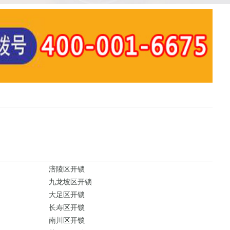
涪陵区开锁
九龙坡区开锁
大足区开锁
长寿区开锁
南川区开锁