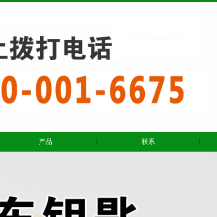
产品
联系