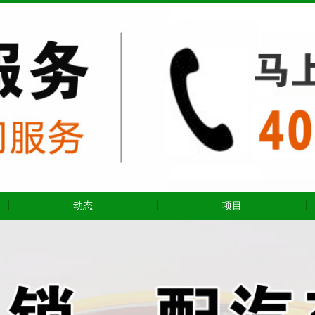
动态
项目