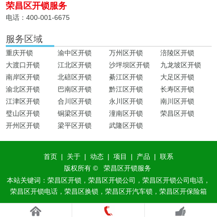
荣昌区开锁服务
电话：400-001-6675
服务区域
重庆开锁
渝中区开锁
万州区开锁
涪陵区开锁
大渡口开锁
江北区开锁
沙坪坝区开锁
九龙坡区开锁
南岸区开锁
北碚区开锁
綦江区开锁
大足区开锁
渝北区开锁
巴南区开锁
黔江区开锁
长寿区开锁
江津区开锁
合川区开锁
永川区开锁
南川区开锁
璧山区开锁
铜梁区开锁
潼南区开锁
荣昌区开锁
开州区开锁
梁平区开锁
武隆区开锁
首页
|
关于
|
动态
|
项目
|
产品
|
联系
版权所有 © 荣昌区开锁服务
本站关键词：
荣昌区开锁
，
荣昌区开锁公司
，
荣昌区开锁公司电话
，
荣昌区开锁电话
，
荣昌区换锁
，
荣昌区开汽车锁
，
荣昌区开保险箱