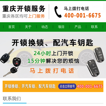
首页
关于
动态
项目
产品
联系
联系我们