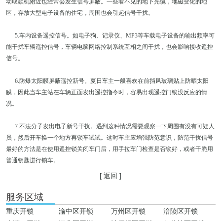
动取款机附近也经常会发生信号屏蔽。一些看不见的地下光缆，地磁变化的地
区，存放大型电子设备的住宅，周围也会引起信号干扰。
5.车内设备遥控信号。如电子狗、记录仪、MP3等车载电子设备的输出频率可
能干扰车辆遥控信号，车辆电脑网络控制系统互相之间干扰，也会影响接收遥控
信号。
6.防爆太阳膜屏蔽遥控新号。夏日车主一般喜欢在前挡风玻璃贴上防晒太阳
膜，因此当车主站在车辆正面发出遥控指令时，容易出现遥控门锁没反应的情
况。
7.不法分子发出电子新号干扰。遇到这种情况需要观察一下周围有没有可疑人
员，然后开车换一个地方再锁车试试。这时车主应增强防范意识，防范干扰信号
最好的方法是在使用遥控锁关闭车门后，用手拉车门检查是否锁好，或者干脆用
普通钥匙进行锁车。
[ 返回 ]
服务区域
重庆开锁
渝中区开锁
万州区开锁
涪陵区开锁